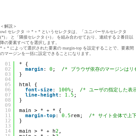
＜解説＞
owl セレクタ ⇒ * + * というセレクタは、「ユニバーサルセレクタ
(*)」 と「隣接セレクタ (+)」 を組み合わせており、連続する２番目以
降の要素すべてを選択します。
* + * によって選択された要素の margin-top を設定することで、要素間
のマージンを一括に設定できることになります。
01
* {
02
margin
: 
0
;  
/* ブラウザ依存のマージンはリセ
03
}
04
05
html {
06
font-size
: 
100%
;  
/* ユーザの指定した表
07
line-height
: 
1.5
;
08
}
09
10
main > * + * {
11
margin-top
: 
0.5
rem;  
/* サイト全体で上
12
}
13
14
main > * + h
2
,