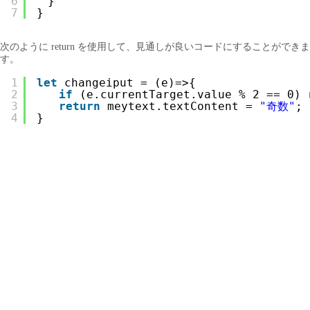
6
　}
7
}
次のように return を使用して、見通しが良いコードにすることができま
す。
1
let
changeiput = (e)=>{  
2
if
(e.currentTarget.value % 2 == 0) 
3
return
meytext.textContent = 
"奇数"
;
4
}