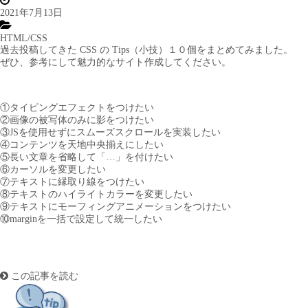
2021年7月13日
HTML/CSS
過去投稿してきた CSS の Tips（小技）１０個をまとめてみました。
ぜひ、参考にして魅力的なサイト作成してください。
①
タイピングエフェクトをつけたい
②
画像の被写体のみに影をつけたい
③
JSを使用せずにスムーズスクロールを実装したい
④
コンテンツを天地中央揃えにしたい
⑤
長い文章を省略して「…」を付けたい
⑥
カーソルを変更したい
⑦
テキストに縁取り線をつけたい
⑧
テキストのハイライトカラーを変更したい
⑨
テキストにモーフィングアニメーションをつけたい
⑩
marginを一括で設定して統一したい
この記事を読む