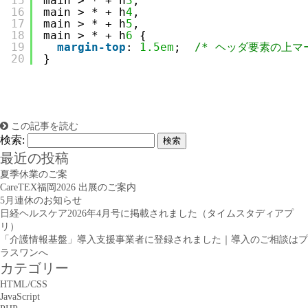
15
main > * + h
3
,
16
main > * + h
4
,
17
main > * + h
5
,
18
main > * + h
6
{
19
margin-top
: 
1.5em
;  
/* ヘッダ要素の上マ
20
}
この記事を読む
検索:
最近の投稿
夏季休業のご案
CareTEX福岡2026 出展のご案内
5月連休のお知らせ
日経ヘルスケア2026年4月号に掲載されました（タイムスタディアプ
リ）
「介護情報基盤」導入支援事業者に登録されました｜導入のご相談はプ
ラスワンへ
カテゴリー
HTML/CSS
JavaScript