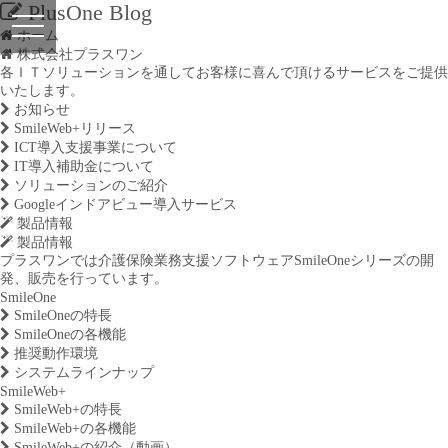
PlusOne Blog
ホーム
株式会社プラスワン
各ＩＴソリューションを通してお客様に喜んで頂けるサービスをご提供
いたします。
お知らせ
SmileWeb+リリース
ICT導入支援事業について
IT導入補助金について
ソリューションのご紹介
Googleインドアビュー導入サービス
製品情報
製品情報
プラスワンでは介護保険業務支援ソフトウェアSmileOneシリーズの開
発、販売を行っています。
SmileOne
SmileOneの特長
SmileOneの各機能
推奨動作環境
システムラインナップ
SmileWeb+
SmileWeb+の特長
SmileWeb+の各機能
SmileWeb+の紹介（動画）