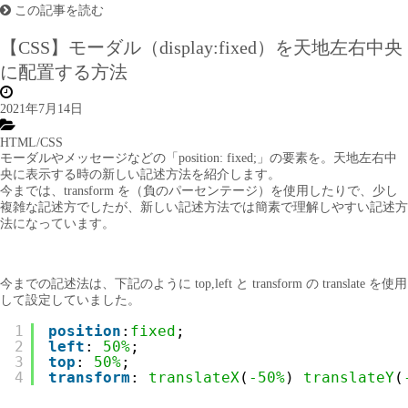
この記事を読む
【CSS】モーダル（display:fixed）を天地左右中央
に配置する方法
2021年7月14日
HTML/CSS
モーダルやメッセージなどの「position: fixed;」の要素を。天地左右中
央に表示する時の新しい記述方法を紹介します。
今までは、transform を（負のパーセンテージ）を使用したりで、少し
複雑な記述方でしたが、新しい記述方法では簡素で理解しやすい記述方
法になっています。
今までの記述法は、下記のように top,left と transform の translate を使用
して設定していました。
1
position
:
fixed
;
2
left
: 
50%
;
3
top
: 
50%
;
4
transform
: 
translateX
(
-50%
) 
translateY
(