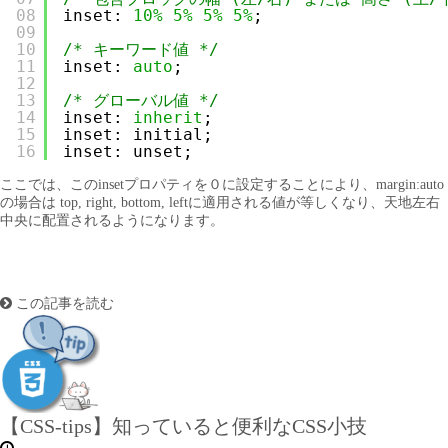
08
inset: 
10%
5%
5%
5%
;
09
10
/* キーワード値 */
11
inset: 
auto
;
12
13
/* グローバル値 */
14
inset: 
inherit
;
15
inset: initial;
16
inset: unset;
ここでは、このinsetプロパティを０に設定することにより、margin:auto
の場合は top, right, bottom, leftに適用される値が等しくなり、天地左右
中央に配置されるようになります。
この記事を読む
【CSS-tips】知っていると便利なCSS小技