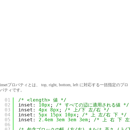
insetプロパティとは、 top, right, bottom, left に対応する一括指定のプロ
パティです。
01
/* <length> 値 */
02
inset: 
10px
; 
/* すべての辺に適用される値 */
03
inset: 
4px
8px
; 
/* 上/下 左/右 */
04
inset: 
5px
15px
10px
; 
/* 上 左/右 下 */
05
inset: 
2.4em
3em
3em
3em
; 
/* 上 右 下 左
06
07
/* 包含ブロックの幅 (左/右) または 高さ (上/下)