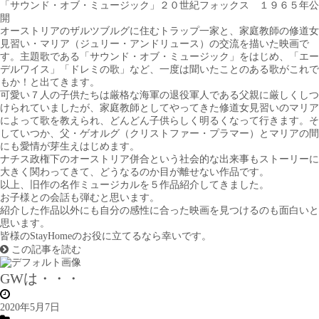
「サウンド・オブ・ミュージック」２０世紀フォックス １９６５年公
開
オーストリアのザルツブルグに住むトラップ一家と、家庭教師の修道女
見習い・マリア（ジュリー・アンドリュース）の交流を描いた映画で
す。主題歌である「サウンド・オブ・ミュージック」をはじめ、「エー
デルワイス」「ドレミの歌」など、一度は聞いたことのある歌がこれで
もか！と出てきます。
可愛い７人の子供たちは厳格な海軍の退役軍人である父親に厳しくしつ
けられていましたが、家庭教師としてやってきた修道女見習いのマリア
によって歌を教えられ、どんどん子供らしく明るくなって行きます。そ
していつか、父・ゲオルグ（クリストファー・プラマー）とマリアの間
にも愛情が芽生えはじめます。
ナチス政権下のオーストリア併合という社会的な出来事もストーリーに
大きく関わってきて、どうなるのか目が離せない作品です。
以上、旧作の名作ミュージカルを５作品紹介してきました。
お子様との会話も弾むと思います。
紹介した作品以外にも自分の感性に合った映画を見つけるのも面白いと
思います。
皆様のStayHomeのお役に立てるなら幸いです。
この記事を読む
GWは・・・
2020年5月7日