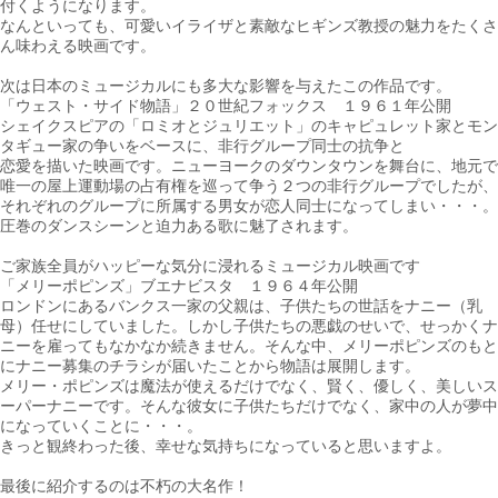
付くようになります。
なんといっても、可愛いイライザと素敵なヒギンズ教授の魅力をたくさ
ん味わえる映画です。
次は日本のミュージカルにも多大な影響を与えたこの作品です。
「ウェスト・サイド物語」２０世紀フォックス １９６１年公開
シェイクスピアの「ロミオとジュリエット」のキャピュレット家とモン
タギュー家の争いをベースに、非行グループ同士の抗争と
恋愛を描いた映画です。ニューヨークのダウンタウンを舞台に、地元で
唯一の屋上運動場の占有権を巡って争う２つの非行グループでしたが、
それぞれのグループに所属する男女が恋人同士になってしまい・・・。
圧巻のダンスシーンと迫力ある歌に魅了されます。
ご家族全員がハッピーな気分に浸れるミュージカル映画です
「メリーポピンズ」ブエナビスタ １９６４年公開
ロンドンにあるバンクス一家の父親は、子供たちの世話をナニー（乳
母）任せにしていました。しかし子供たちの悪戯のせいで、せっかくナ
ニーを雇ってもなかなか続きません。そんな中、メリーポピンズのもと
にナニー募集のチラシが届いたことから物語は展開します。
メリー・ポピンズは魔法が使えるだけでなく、賢く、優しく、美しいス
ーパーナニーです。そんな彼女に子供たちだけでなく、家中の人が夢中
になっていくことに・・・。
きっと観終わった後、幸せな気持ちになっていると思いますよ。
最後に紹介するのは不朽の大名作！