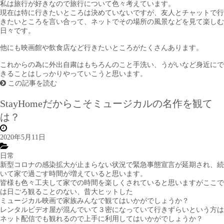
私は旅行が好きなので旅行について色々考えています。
現在は特に行きたいところは決めていないですが、友人とチャットで行
きたいところを言い合って、ネットでその場所の風景などを見て楽しむ
日々です。
他にも映画館や飲食店など行きたいところがたくさんあります。
これからの為に外出自粛はもちろんのこと手洗い、うがいなど身近にで
きることはしっかりやっていこうと思います。
この記事を読む
StayHomeだからこそミュージカルの名作を観て
は？
2020年5月11日
日常
新型コロナの感染拡大が止まらない状況で緊急事態宣言が延期され、続
いて家で過ごす時間が増えていると思います。
皆様も色々工夫して家での時間を楽しくされていると思いますがここで
は日ごろ観ることのない、昔大ヒットした
ミュージカル映画で家族みんなで観てはいかがでしょうか？
レンタルビデオ屋が混んでいて３密になっていて行きずらいという方は
ネット配信でも観れるので上手に利用してはいかがでしょうか？