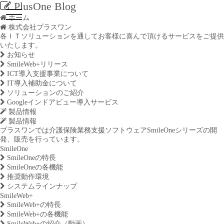
PlusOne Blog
ホーム
株式会社プラスワン
各ＩＴソリューションを通してお客様に喜んで頂けるサービスをご提供
いたします。
お知らせ
SmileWeb+リリース
ICT導入支援事業について
IT導入補助金について
ソリューションのご紹介
Googleインドアビュー導入サービス
製品情報
製品情報
プラスワンでは介護保険業務支援ソフトウェアSmileOneシリーズの開
発、販売を行っています。
SmileOne
SmileOneの特長
SmileOneの各機能
推奨動作環境
システムラインナップ
SmileWeb+
SmileWeb+の特長
SmileWeb+の各機能
SmileWeb+の紹介（動画）