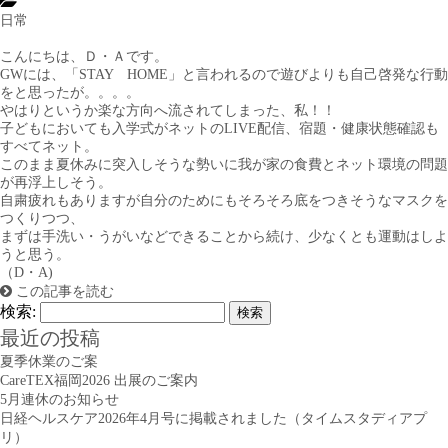
日常
こんにちは、Ｄ・Ａです。
GWには、「STAY HOME」と言われるので遊びよりも自己啓発な行動
をと思ったが。。。。
やはりというか楽な方向へ流されてしまった、私！！
子どもにおいても入学式がネットのLIVE配信、宿題・健康状態確認も
すべてネット。
このまま夏休みに突入しそうな勢いに我が家の食費とネット環境の問題
が再浮上しそう。
自粛疲れもありますが自分のためにもそろそろ底をつきそうなマスクを
つくりつつ、
まずは手洗い・うがいなどできることから続け、少なくとも運動はしよ
うと思う。
（D・A)
この記事を読む
検索:
最近の投稿
夏季休業のご案
CareTEX福岡2026 出展のご案内
5月連休のお知らせ
日経ヘルスケア2026年4月号に掲載されました（タイムスタディアプ
リ）