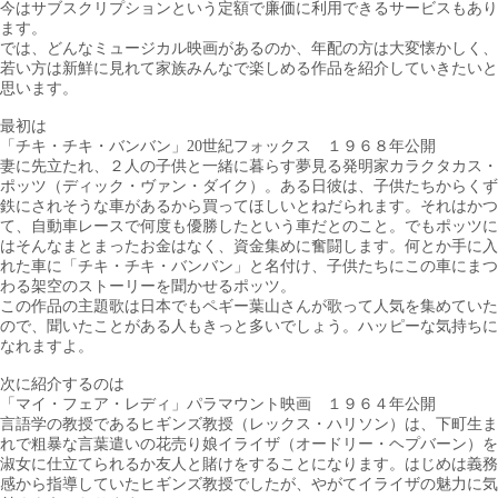
今はサブスクリプションという定額で廉価に利用できるサービスもあり
ます。
では、どんなミュージカル映画があるのか、年配の方は大変懐かしく、
若い方は新鮮に見れて家族みんなで楽しめる作品を紹介していきたいと
思います。
最初は
「チキ・チキ・バンバン」20世紀フォックス １９６８年公開
妻に先立たれ、２人の子供と一緒に暮らす夢見る発明家カラクタカス・
ポッツ（ディック・ヴァン・ダイク）。ある日彼は、子供たちからくず
鉄にされそうな車があるから買ってほしいとねだられます。それはかつ
て、自動車レースで何度も優勝したという車だとのこと。でもポッツに
はそんなまとまったお金はなく、資金集めに奮闘します。何とか手に入
れた車に「チキ・チキ・バンバン」と名付け、子供たちにこの車にまつ
わる架空のストーリーを聞かせるポッツ。
この作品の主題歌は日本でもペギー葉山さんが歌って人気を集めていた
ので、聞いたことがある人もきっと多いでしょう。ハッピーな気持ちに
なれますよ。
次に紹介するのは
「マイ・フェア・レディ」パラマウント映画 １９６４年公開
言語学の教授であるヒギンズ教授（レックス・ハリソン）は、下町生ま
れで粗暴な言葉遣いの花売り娘イライザ（オードリー・ヘプバーン）を
淑女に仕立てられるか友人と賭けをすることになります。はじめは義務
感から指導していたヒギンズ教授でしたが、やがてイライザの魅力に気