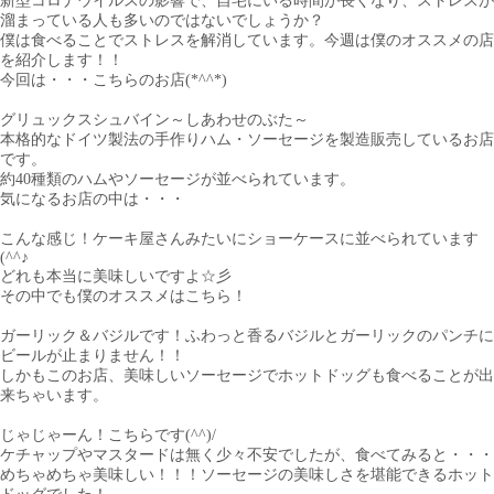
新型コロナウイルスの影響で、自宅にいる時間が長くなり、ストレスが
溜まっている人も多いのではないでしょうか？
僕は食べることでストレスを解消しています。今週は僕のオススメの店
を紹介します！！
今回は・・・こちらのお店(*^^*)
グリュックスシュバイン～しあわせのぶた～
本格的なドイツ製法の手作りハム・ソーセージを製造販売しているお店
です。
約40種類のハムやソーセージが並べられています。
気になるお店の中は・・・
こんな感じ！ケーキ屋さんみたいにショーケースに並べられています
(^^♪
どれも本当に美味しいですよ☆彡
その中でも僕のオススメはこちら！
ガーリック＆バジルです！ふわっと香るバジルとガーリックのパンチに
ビールが止まりません！！
しかもこのお店、美味しいソーセージでホットドッグも食べることが出
来ちゃいます。
じゃじゃーん！こちらです(^^)/
ケチャップやマスタードは無く少々不安でしたが、食べてみると・・・
めちゃめちゃ美味しい！！！ソーセージの美味しさを堪能できるホット