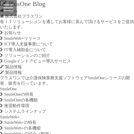
PlusOne Blog
ホーム
株式会社プラスワン
各ＩＴソリューションを通してお客様に喜んで頂けるサービスをご提供
いたします。
お知らせ
SmileWeb+リリース
ICT導入支援事業について
IT導入補助金について
ソリューションのご紹介
Googleインドアビュー導入サービス
製品情報
製品情報
プラスワンでは介護保険業務支援ソフトウェアSmileOneシリーズの開
発、販売を行っています。
SmileOne
SmileOneの特長
SmileOneの各機能
推奨動作環境
システムラインナップ
SmileWeb+
SmileWeb+の特長
SmileWeb+の各機能
SmileWeb+の紹介（動画）