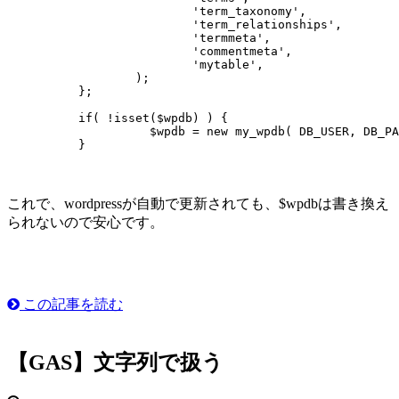
		          'term_taxonomy',

		          'term_relationships',

		          'termmeta',

		          'commentmeta',

		          'mytable',

	          );

          };

          if( !isset($wpdb) ) {

                    $wpdb = new my_wpdb( DB_USER, DB_PA
          }

これで、wordpressが自動で更新されても、$wpdbは書き換え
られないので安心です。
この記事を読む
【GAS】文字列で扱う