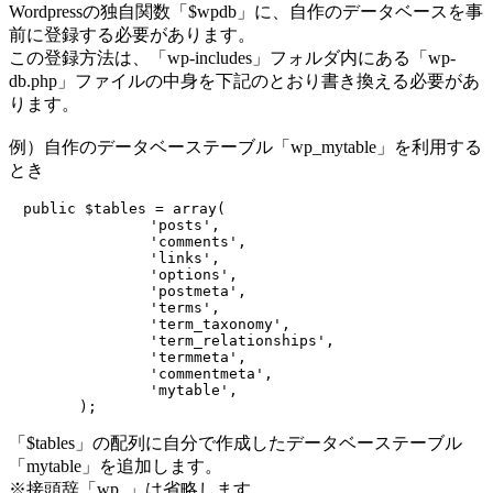
Wordpressの独自関数「$wpdb」に、自作のデータベースを事
前に登録する必要があります。
この登録方法は、「wp-includes」フォルダ内にある「wp-
db.php」ファイルの中身を下記のとおり書き換える必要があ
ります。
例）自作のデータベーステーブル「wp_mytable」を利用する
とき
　public $tables = array(

		'posts',

		'comments',

		'links',

		'options',

		'postmeta',

		'terms',

		'term_taxonomy',

		'term_relationships',

		'termmeta',

		'commentmeta',

		'mytable',

「$tables」の配列に自分で作成したデータベーステーブル
「mytable」を追加します。
※接頭辞「wp_」は省略します。