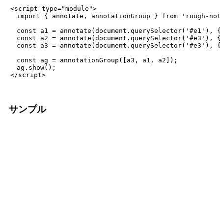
　<script type="module">

　　import { annotate, annotationGroup } from 'rough-not
　　const a1 = annotate(document.querySelector('#e1'), {
　　const a2 = annotate(document.querySelector('#e3'), {
　　const a3 = annotate(document.querySelector('#e3'), {
　　const ag = annotationGroup([a3, a1, a2]);

　　ag.show();

サンプル