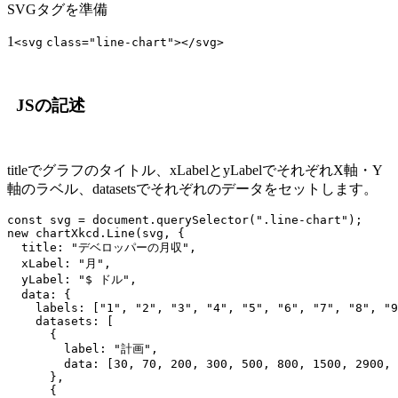
SVGタグを準備
1
<
svg
class
=
"line-chart"
></
svg
>
JSの記述
titleでグラフのタイトル、xLabelとyLabelでそれぞれX軸・Y
軸のラベル、datasetsでそれぞれのデータをセットします。
const svg = document.querySelector(".line-chart"); 

new chartXkcd.Line(svg, {

  title: "デベロッパーの月収",

  xLabel: "月",

  yLabel: "$ ドル",

  data: {

    labels: ["1", "2", "3", "4", "5", "6", "7", "8", "9
    datasets: [

      {

        label: "計画",

        data: [30, 70, 200, 300, 500, 800, 1500, 2900, 
      },

      {
