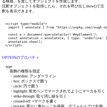
る構成」を渡してオブジェクトを作成します。
注釈オブジェクトを取得したら、それを呼び出しshow()て注
釈を表示できます。
　<script type="module">

　　import { annotate } from "https://unpkg.com/rough-no
　　const e = document.querySelector('#myElement');

　　const annotation = annotate(e, { type: 'underline' }
　　annotation.show();

OPTIONのプロパティ
type
装飾の種類を指定
・underline: アンダーライン
・box: ボックスで囲う
・circle: 円で囲う
・highlight: 蛍光ペンでマークされてようにマーカを引く
・strike-through: 取り消し線を引く
・crossed-off: ×マークを書く
・bracket: 周りに角かっこを描画 デフォルトでは右側