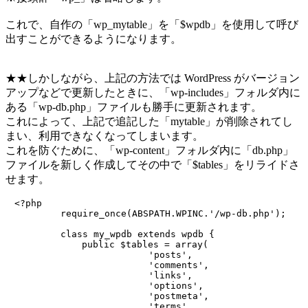
これで、自作の「wp_mytable」を「$wpdb」を使用して呼び
出すことができるようになります。
★★しかしながら、上記の方法では WordPress がバージョン
アップなどで更新したときに、「wp-includes」フォルダ内に
ある「wp-db.php」ファイルも勝手に更新されます。
これによって、上記で追記した「mytable」が削除されてし
まい、利用できなくなってしまいます。
これを防ぐために、「wp-content」フォルダ内に「db.php」
ファイルを新しく作成してその中で「$tables」をリライドさ
せます。
　<?php

          require_once(ABSPATH.WPINC.'/wp-db.php');

          class my_wpdb extends wpdb {

         　　　public $tables = array(

		          'posts',

		          'comments',

		          'links',

		          'options',

		          'postmeta',

		          'terms',
