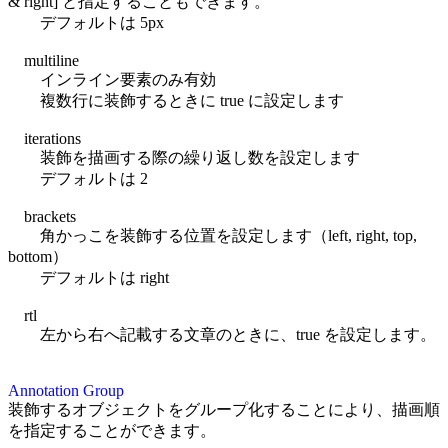
& right] と指定することもできます。
デフォルトは 5px
multiline
インライン要素のみ有効
複数行に装飾するときに true に設定します
iterations
装飾を描画する際の繰り返し数を設定します
デフォルトは 2
brackets
角かっこを装飾する位置を設定します（left, right, top,
bottom）
デフォルトは right
rtl
左から右へ記載する文章のときに、true を設定します。
Annotation Group
装飾するオブジェクトをグループ化することにより、描画順
を指定することができます。