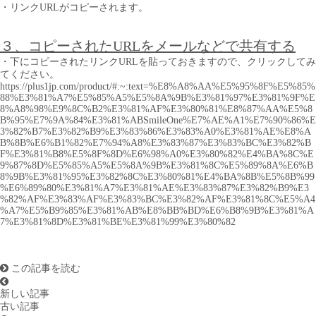
・リンクURLがコピーされます。
３、コピーされたURLをメールなどで共有する
・下にコピーされたリンクURLを貼っておきますので、クリックしてみ
てください。
https://plus1jp.com/product/#:~:text=%E8%A8%AA%E5%95%8F%E5%85%
88%E3%81%A7%E5%85%A5%E5%8A%9B%E3%81%97%E3%81%9F%E
8%A8%98%E9%8C%B2%E3%81%AF%E3%80%81%E8%87%AA%E5%8
B%95%E7%9A%84%E3%81%ABSmileOne%E7%AE%A1%E7%90%86%E
3%82%B7%E3%82%B9%E3%83%86%E3%83%A0%E3%81%AE%E8%A
B%8B%E6%B1%82%E7%94%A8%E3%83%87%E3%83%BC%E3%82%B
F%E3%81%B8%E5%8F%8D%E6%98%A0%E3%80%82%E4%BA%8C%E
9%87%8D%E5%85%A5%E5%8A%9B%E3%81%8C%E5%89%8A%E6%B
8%9B%E3%81%95%E3%82%8C%E3%80%81%E4%BA%8B%E5%8B%99
%E6%89%80%E3%81%A7%E3%81%AE%E3%83%87%E3%82%B9%E3
%82%AF%E3%83%AF%E3%83%BC%E3%82%AF%E3%81%8C%E5%A4
%A7%E5%B9%85%E3%81%AB%E8%BB%BD%E6%B8%9B%E3%81%A
7%E3%81%8D%E3%81%BE%E3%81%99%E3%80%82
この記事を読む
新しい記事
古い記事