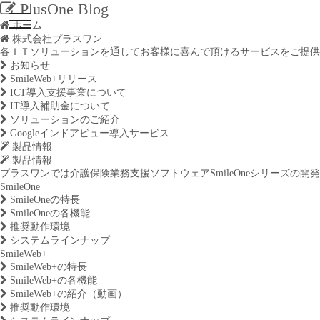
PlusOne Blog
ホーム
株式会社プラスワン
各ＩＴソリューションを通してお客様に喜んで頂けるサービスをご提供
お知らせ
SmileWeb+リリース
ICT導入支援事業について
IT導入補助金について
ソリューションのご紹介
Googleインドアビュー導入サービス
製品情報
製品情報
プラスワンでは介護保険業務支援ソフトウェアSmileOneシリーズの
SmileOne
SmileOneの特長
SmileOneの各機能
推奨動作環境
システムラインナップ
SmileWeb+
SmileWeb+の特長
SmileWeb+の各機能
SmileWeb+の紹介（動画）
推奨動作環境